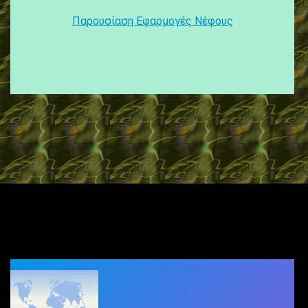
Παρουσίαση Εφαρμογές Νέφους